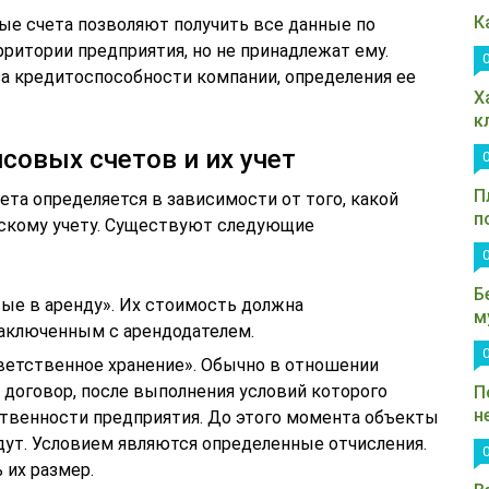
К
е счета позволяют получить все данные по
рритории предприятия, но не принадлежат ему.
а кредитоспособности компании, определения ее
Х
к
совых счетов и их учет
П
та определяется в зависимости от того, какой
п
рскому учету. Существуют следующие
Б
ые в аренду». Их стоимость должна
м
аключенным с арендодателем.
тветственное хранение». Обычно в отношении
 договор, после выполнения условий которого
П
н
твенности предприятия. До этого момента объекты
дут. Условием являются определенные отчисления.
 их размер.