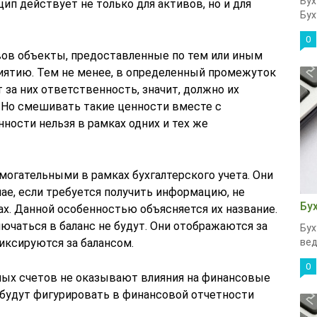
Бух
цип действует не только для активов, но и для
Бух
0
вов объекты, предоставленные по тем или иным
иятию. Тем не менее, в определенный промежуток
за них ответственность, значит, должно их
 Но смешивать такие ценности вместе с
ности нельзя в рамках одних и тех же
могательными в рамках бухгалтерского учета. Они
ае, если требуется получить информацию, не
Бу
х. Данной особенностью объясняется их название.
ючаться в баланс не будут. Они отображаются за
Бух
фиксируются за балансом.
вед
0
ых счетов не оказывают влияния на финансовые
е будут фигурировать в финансовой отчетности