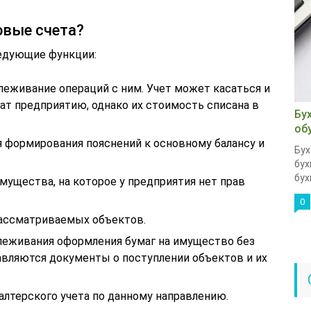
овые счета?
едующие функции:
леживание операций с ним. Учет может касаться и
ат предприятию, однако их стоимость списана в
Бу
об
я формирования пояснений к основному балансу и
Бух
бух
бух
мущества, на которое у предприятия нет прав
0
рассматриваемых объектов.
слеживания оформления бумаг на имущество без
тавляются документы о поступлении объектов и их
алтерского учета по данному направлению.