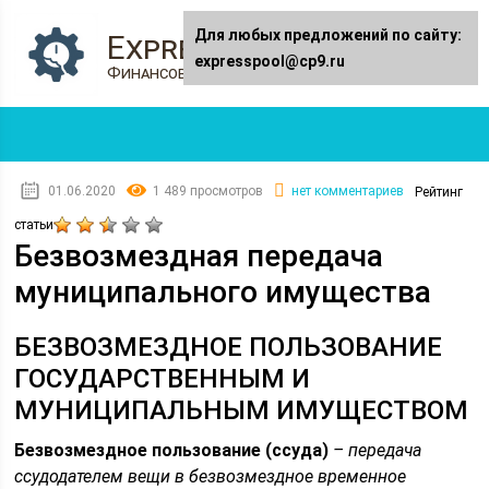
Для любых предложений по сайту:
Expresspool.ru
expresspool@cp9.ru
Финансовый журнал
01.06.2020
1 489 просмотров
нет комментариев
Рейтинг
статьи
Безвозмездная передача
муниципального имущества
БЕЗВОЗМЕЗДНОЕ ПОЛЬЗОВАНИЕ
ГОСУДАРСТВЕННЫМ И
МУНИЦИПАЛЬНЫМ ИМУЩЕСТВОМ
Безвозмездное пользование (ссуда)
– передача
ссудодателем вещи в безвозмездное временное