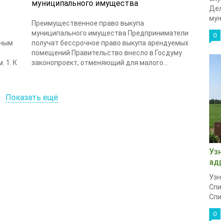
муниципального имущества
Дел
мун
Преимущественное право выкупа
муниципального имущества Предприниматели
0
ьным
получат бессрочное право выкупа арендуемых
помещений Правительство внесло в Госдуму
 1. К
законопроект, отменяющий для малого...
Показать ещё
Уз
ад
Узн
Спи
Спи
0