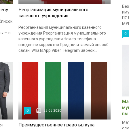
Без
ресу
Реорганизация муниципального
им
казенного учреждения
ПО
Список
МУ
Реорганизация муниципального казенного
ы — в
учреждения Реорганизация муниципального
0
казенного учреждения Номер телефона
введен не корректно Предпочитаемый способ
связи: WhatsApp Viber Telegram Звонок...
Ма
му
0
29.05.2020
вы
Ма
ия
Преимущественное право выкупа
слу