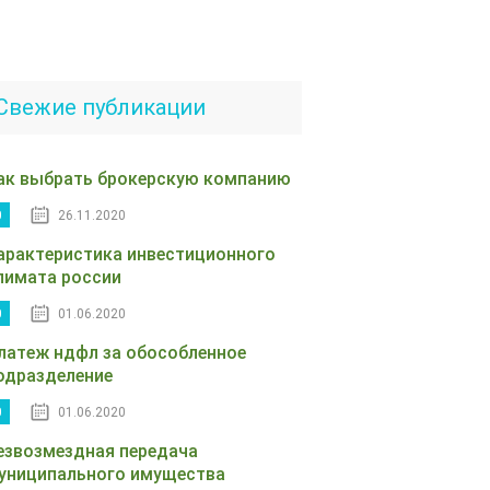
Свежие публикации
ак выбрать брокерскую компанию
0
26.11.2020
арактеристика инвестиционного
лимата россии
0
01.06.2020
латеж ндфл за обособленное
одразделение
0
01.06.2020
езвозмездная передача
униципального имущества