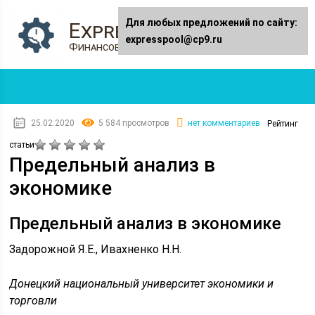
Для любых предложений по сайту:
Expresspool.ru
expresspool@cp9.ru
Финансовый журнал
25.02.2020
5 584 просмотров
нет комментариев
Рейтинг
статьи
Предельный анализ в
экономике
Предельный анализ в экономике
Задорожной Я.Е., Ивахненко Н.Н.
Донецкий национальный университет экономики и
торговли