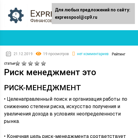
Для любых предложений по сайту:
Expresspool.ru
expresspool@cp9.ru
Финансовый журнал
21.12.2019
19 просмотров
нет комментариев
Рейтинг
статьи
Риск менеджмент это
РИСК-МЕНЕДЖМЕНТ
• Целенаправленный поиск и организация работы по
снижению степени риска, искусство получения и
увеличения дохода в условиях неопределенности
рынка.
• Конечная цель риск-менеджмента соответствует