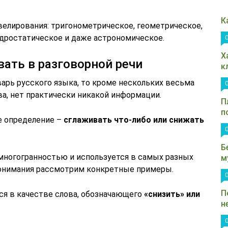
К
елирования: тригонометрическое, геометрическое,
идростатическое и даже астрономическое.
Х
вать в разговорной речи
к
арь русского языка, то кроме нескольких весьма
а, нет практически никакой информации.
П
п
е определение –
сглаживать что-либо или снижать
Б
многогранностью и используется в самых разных
м
понимания рассмотрим конкретные примеры.
П
ся в качестве слова, обозначающего
«снизить» или
н