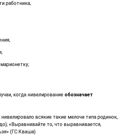
и работника;
ния;
;
 марионетку;
лучаи, когда нивелирование
обозначает
 нивелировало всякие такие мелочи типа родинок,
до); «Выравнивайте то, что выравнивается,
зя» (Г.С.Кваша).