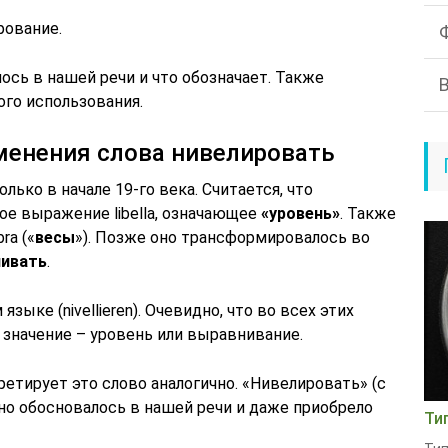
рование.
ось в нашей речи и что обозначает. Также
го использования.
менения слова нивелировать
лько в начале 19-го века. Считается, что
ое выражение libella, означающее
«уровень»
. Также
ra («
весы
»). Позже оно трансформировалось во
ивать
.
ыке (nivellieren). Очевидно, что во всех этих
 значение – уровень или выравнивание.
етирует это слово аналогично. «Нивелировать» (с
но обосновалось в нашей речи и даже приобрело
Ти