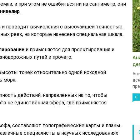
мли, и при этом не ошибиться ни на сантиметр, они
 нивелир
.
и и проводит вычисления с высочайшей точностью.
ных реек, на которые нанесена специальная шкала.
лирование
и применяется для проектирования и
знодорожных путей и прочего.
Ан
де
высоты точек относительно одной исходной.
Ана
ь моря.
дея
пре
пность действий, направленных на то, чтобы
0
то не единственная сфера, где применяется
ефа, составляют топографические карты и планы.
 различные специалисты в научных исследованиях