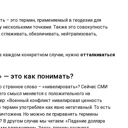
ть – это термин, применяемый в геодезии для
 несколькими точками. Также это совокупность
 сглаживать, обезличивать, нейтрализовать,
 в каждом конкретном случае, нужно
отталкиваться
 — это как понимать?
то странное слово – «нивелировать»? Сейчас СМИ
его смысл меняется с положительного на
мер: «Военный конфликт нивелировал ценность
е термин употреблен как явно негативный. То есть
ничтожена. Но можно ли приравнять термины
 В другом случае мы читаем: «Падение доллара
ми вливаниями». Здесь термин означает