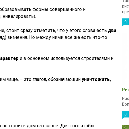
Тип
рис
й образовывать формы совершенного и
пре
 нивелировать).
0
е, стоит сразу отметить, что у этого слова есть
два
яд) значения. Но между ними все же есть что-то
характер
и в основном используется строителями и
м чаще, – это глагол, обозначающий
уничтожить,
Ри
Рис
Воп
0
 построить дом на склоне. Для того чтобы