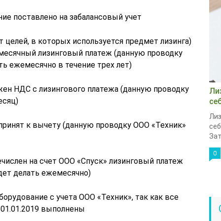
ние поставлено на забалансовый учет
от целей, в которых используется предмет лизинга)
емесячный лизинговый платеж (данную проводку
ть ежемесячно в течение трех лет)
жен НДС с лизингового платежа (данную проводку
Ли
есяц)
се
Лиз
 принят к вычету (данную проводку ООО «Техник»
себ
Зат
0
ечислен на счет ООО «Спуск» лизинговый платеж
дет делать ежемесячно)
борудование с учета ООО «Техник», так как все
 01.01.2019 выполнены