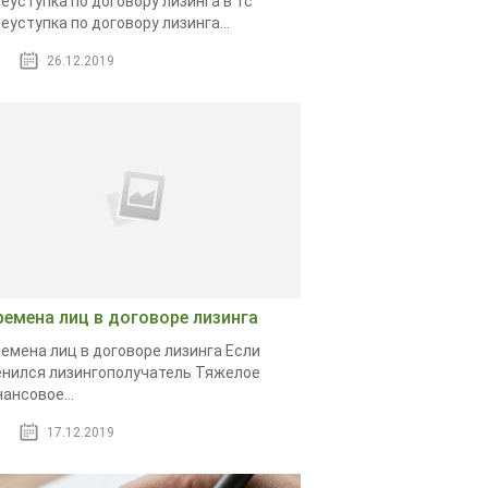
еуступка по договору лизинга в 1с
еуступка по договору лизинга...
26.12.2019
ремена лиц в договоре лизинга
емена лиц в договоре лизинга Если
нился лизингополучатель Тяжелое
ансовое...
17.12.2019