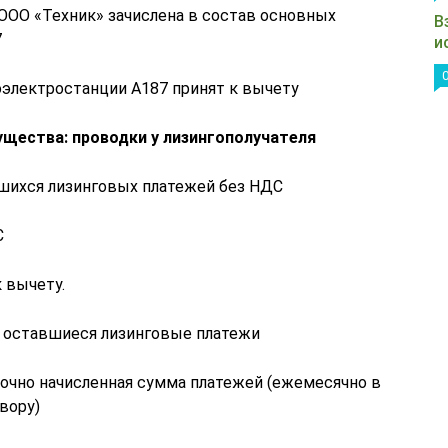
 ООО «Техник» зачислена в состав основных
В
7
и
оэлектростанции А187 принят к вычету
щества: проводки у лизингополучателя
шихся лизинговых платежей без НДС
С
 вычету.
ы оставшиеся лизинговые платежи
рочно начисленная сумма платежей (ежемесячно в
вору)