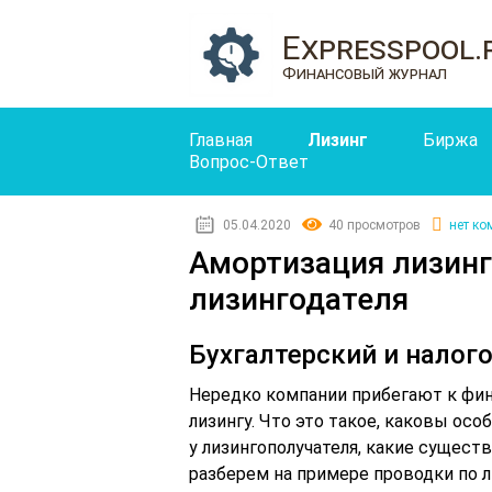
Expresspool.
Финансовый журнал
Главная
Лизинг
Биржа
Вопрос-Ответ
05.04.2020
40 просмотров
нет ко
Амортизация лизинг
лизингодателя
Бухгалтерский и налог
Нередко компании прибегают к фин
лизингу. Что это такое, каковы осо
у лизингополучателя, какие сущест
разберем на примере проводки по л