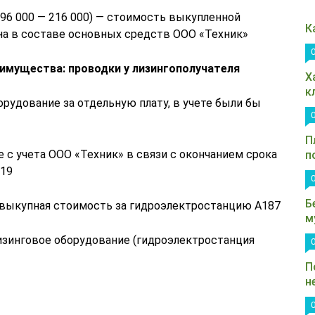
 296 000 — 216 000) — стоимость выкупленной
К
а в составе основных средств ООО «Техник»
имущества: проводки у лизингополучателя
Х
к
рудование за отдельную плату, в учете были бы
П
 с учета ООО «Техник» в связи с окончанием срока
п
019
Б
 выкупная стоимость за гидроэлектростанцию А187
м
изинговое оборудование (гидроэлектростанция
П
н