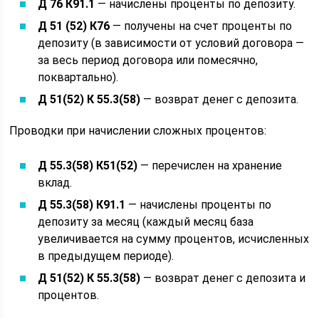
Д 76 К91.1
— начислены проценты по депозиту.
Д 51 (52) К76
— получены на счет проценты по
депозиту (в зависимости от условий договора —
за весь период договора или помесячно,
поквартально).
Д 51(52) К 55.3(58)
— возврат денег с депозита.
Проводки при начислении сложных процентов:
Д 55.3(58) К51(52)
— перечислен на хранение
вклад.
Д 55.3(58) К91.1
— начислены проценты по
депозиту за месяц (каждый месяц база
увеличивается на сумму процентов, исчисленных
в предыдущем периоде).
Д 51(52) К 55.3(58)
— возврат денег с депозита и
процентов.