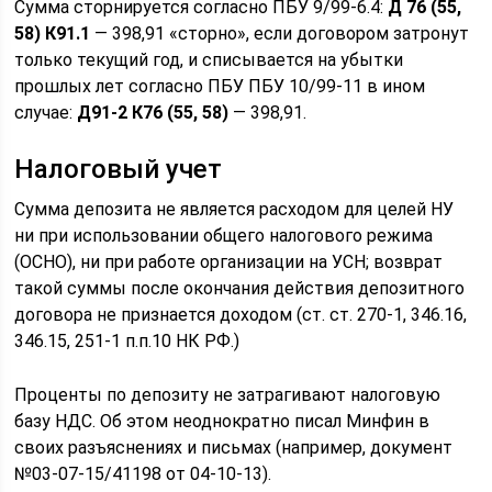
Сумма сторнируется согласно ПБУ 9/99-6.4:
Д 76 (55,
58) К91.1
— 398,91 «сторно», если договором затронут
только текущий год, и списывается на убытки
прошлых лет согласно ПБУ ПБУ 10/99-11 в ином
случае:
Д91-2 К76 (55, 58)
— 398,91.
Налоговый учет
Сумма депозита не является расходом для целей НУ
ни при использовании общего налогового режима
(ОСНО), ни при работе организации на УСН; возврат
такой суммы после окончания действия депозитного
договора не признается доходом (ст. ст. 270-1, 346.16,
346.15, 251-1 п.п.10 НК РФ.)
Проценты по депозиту не затрагивают налоговую
базу НДС. Об этом неоднократно писал Минфин в
своих разъяснениях и письмах (например, документ
№03-07-15/41198 от 04-10-13).