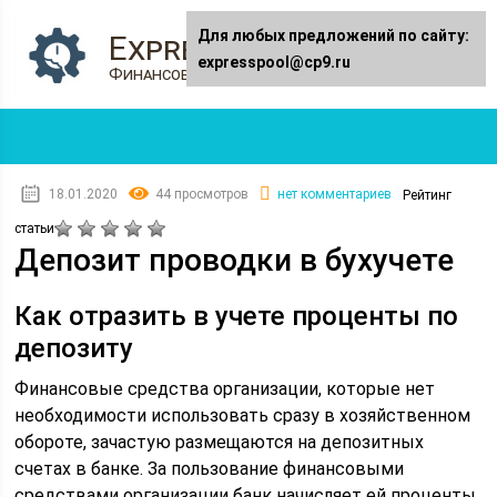
Для любых предложений по сайту:
Expresspool.ru
expresspool@cp9.ru
Финансовый журнал
18.01.2020
44 просмотров
нет комментариев
Рейтинг
статьи
Депозит проводки в бухучете
Как отразить в учете проценты по
депозиту
Финансовые средства организации, которые нет
необходимости использовать сразу в хозяйственном
обороте, зачастую размещаются на депозитных
счетах в банке. За пользование финансовыми
средствами организации банк начисляет ей проценты.