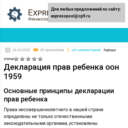
Для любых предложений по сайту:
Expresspool.ru
expresspool@cp9.ru
Финансовый журнал
26.04.2020
28 просмотров
нет комментариев
Рейтинг
статьи
Декларация прав ребенка оон
1959
Основные принципы декларации
прав ребенка
Права несовершеннолетнего в нашей стране
определены не только отечественными
законодательными органами, установлены