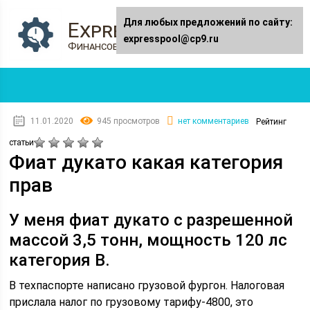
Для любых предложений по сайту:
Expresspool.ru
expresspool@cp9.ru
Финансовый журнал
11.01.2020
945 просмотров
нет комментариев
Рейтинг
статьи
Фиат дукато какая категория
прав
У меня фиат дукато с разрешенной
массой 3,5 тонн, мощность 120 лс
категория В.
В техпаспорте написано грузовой фургон. Налоговая
прислала налог по грузовому тарифу-4800, это