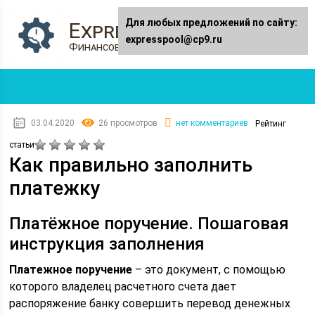
Для любых предложений по сайту:
Expresspool.ru
expresspool@cp9.ru
Финансовый журнал
03.04.2020
26 просмотров
нет комментариев
Рейтинг
статьи
Как правильно заполнить
платежку
Платёжное поручение. Пошаговая
инструкция заполнения
Платежное поручение
– это документ, с помощью
которого владелец расчетного счета дает
распоряжение банку совершить перевод денежных