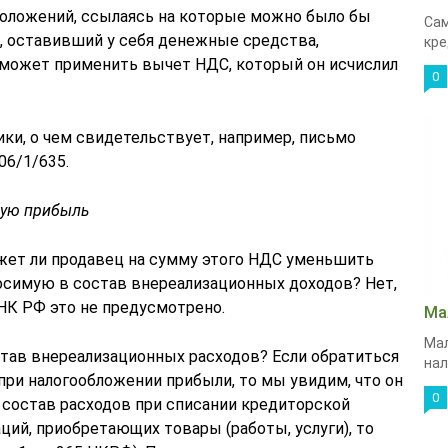
положений, ссылаясь на которые можно было бы
Сам
ц, оставивший у себя денежные средства,
кре
 сможет применить вычет НДС, который он исчислил
0
ки, о чем свидетельствует, например, письмо
06/1/635.
мую прибыль
ожет ли продавец на сумму этого НДС уменьшить
осимую в состав внереализационных доходов? Нет,
НК РФ это не предусмотрено.
Ма
Мал
став внереализационных расходов? Если обратиться
нал
при налогообложении прибыли, то мы увидим, что он
0
состав расходов при списании кредиторской
ций, приобретающих товары (работы, услуги), то