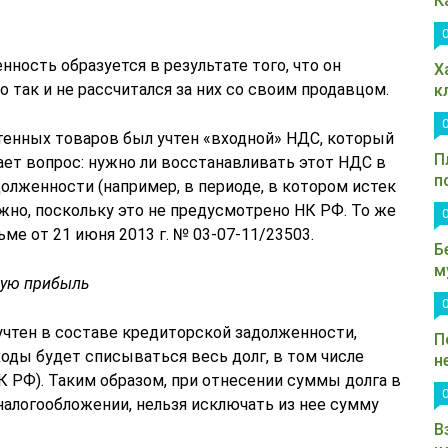
К
нность образуется в результате того, что он
Х
но так и не рассчитался за них со своим продавцом.
к
тенных товаров был учтен «входной» НДС, который
П
тает вопрос: нужно ли восстанавливать этот НДС в
п
олженности (например, в периоде, в котором истек
ужно, поскольку это не предусмотрено НК РФ. То же
ме от 21 июня 2013 г. № 03-07-11/23503.
Б
м
мую прибыль
чтен в составе кредиторской задолженности,
П
оды будет списываться весь долг, в том числе
н
НК РФ). Таким образом, при отнесении суммы долга в
налогообложении, нельзя исключать из нее сумму
В