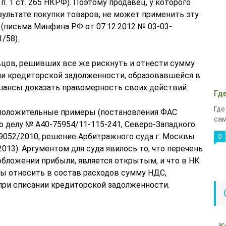
 п. 1 ст. 265 НКРФ). Поэтому продавец, у которого
зультате покупки товаров, не может применить эту
 (письма Минфина РФ от 07.12.2012 № 03-03-
/58).
авцов, решивших все же рискнуть и отнести сумму
ии кредиторской задолженности, образовавшейся в
 шансы доказать правомерность своих действий.
Гд
Где
 положительные примеры (постановления ФАС
сам
по делу № А40-75954/11-115-241, Северо-Западного
2-9052/2010, решение Арбитражного суда г. Москвы
0
2013). Аргументом для суда явилось то, что перечень
обложении прибыли, является открытым, и что в НК
бы относить в состав расходов сумму НДС,
 при списании кредиторской задолженности.