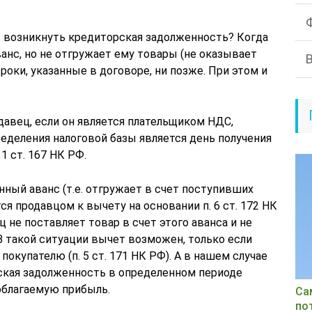
т возникнуть кредиторская задолженность? Когда
ванс, но не отгружает ему товары (не оказывает
сроки, указанные в договоре, ни позже. При этом и
давец, если он является плательщиком НДС,
еделения налоговой базы является день получения
 1 ст. 167 НК РФ.
ный аванс (т.е. отгружает в счет поступивших
ся продавцом к вычету на основании п. 6 ст. 172 НК
ц не поставляет товар в счет этого аванса и не
В такой ситуации вычет возможен, только если
окупателю (п. 5 ст. 171 НК РФ). А в нашем случае
рская задолженность в определенном периоде
облагаемую прибыль.
Са
по