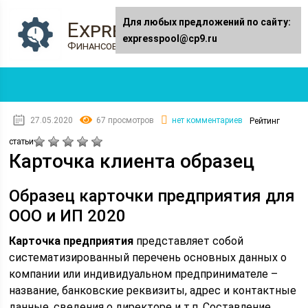
Для любых предложений по сайту:
Expresspool.ru
expresspool@cp9.ru
Финансовый журнал
27.05.2020
67 просмотров
нет комментариев
Рейтинг
статьи
Карточка клиента образец
Образец карточки предприятия для
ООО и ИП 2020
Карточка предприятия
представляет собой
систематизированный перечень основных данных о
компании или индивидуальном предпринимателе –
название, банковские реквизиты, адрес и контактные
данные, сведения о директоре и т.п. Составление