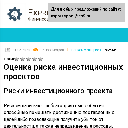
Для любых предложений по сайту:
Expresspool.ru
expresspool@cp9.ru
Финансовый журнал
31.05.2020
72 просмотров
нет комментариев
Рейтинг
статьи
Оценка риска инвестиционных
проектов
Риски инвестиционного проекта
Риском называют неблагоприятные события
способные помешать достижению поставленных
целей либо позволяющие получить убыток от
деятельности, а также непредвиденные расходы.