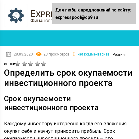
Для любых предложений по сайту:
Expresspool.ru
expresspool@cp9.ru
Финансовый журнал
28.03.2020
23 просмотров
нет комментариев
Рейтинг
статьи
Определить срок окупаемости
инвестиционного проекта
Срок окупаемости
инвестиционного проекта
Каждому инвестору интересно когда его вложения
окупят себя и начнут приносить прибыль. Срок
окупаемости инвестиционного проекта — это