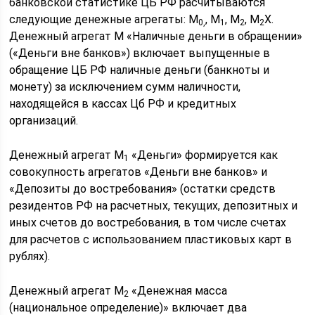
банковской статистике ЦБ РФ расчитываются
следующие денежные агрегаты: М
, М
, М
, М
Х.
0,
1
2
2
Денежный агрегат М
«Наличные деньги в обращении»
(«Деньги вне банков») включает выпущенные в
обращение ЦБ РФ наличные деньги (банкноты и
монету) за исключением сумм наличности,
находящейся в кассах Цб РФ и кредитных
организаций.
Денежный агрегат М
«Деньги» формируется как
1
совокупность агрегатов «Деньги вне банков» и
«Депозиты до востребования» (остатки средств
резидентов РФ на расчетных, текущих, депозитных и
иных счетов до востребования, в том числе счетах
для расчетов с использованием пластиковых карт в
рублях).
Денежный агрегат М
«Денежная масса
2
(национальное определение)» включает два