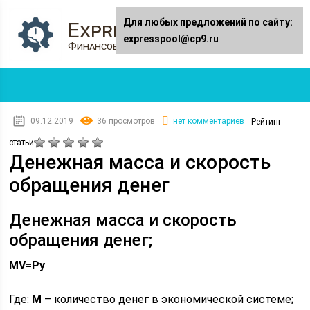
Для любых предложений по сайту:
Expresspool.ru
expresspool@cp9.ru
Финансовый журнал
09.12.2019
36 просмотров
нет комментариев
Рейтинг
статьи
Денежная масса и скорость
обращения денег
Денежная масса и скорость
обращения денег;
MV=Py
Где:
М
– количество денег в экономической системе;