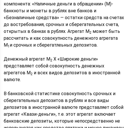
компонента: «Наличные деньги в обращении» (М
)-
банкноты и монеты в рублях вне банков и
«Безналичные средства» — остатки средств на счетах
до востребования, срочных и сберегательных счета,
открытых в банках в рублях. Агрегат М
может быть
2
рассчитать и как совокупность денежного агрегата
М
и срочных и сберегатлеьных депозитов.
1
Денежный агрегат М
Х «Широкие деньги»
2
представляет собой совокупность денежных
агрегатов М
и всех видов депозитов в иностранной
2
валюте.
В банковской статистике совокупность срочных и
сберегательных депозитов в рублях и все виды
депозитов в иностранной валюте представляет собой
агрегат «Квази-деньги», т.е. этот агрегат включает
банковские депозиты, которые непосредственно не
используется как средство платежа и менее ликвиден